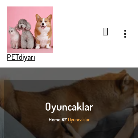
Skip
to
content
PETdiyarı
Oyuncaklar
Home
Oyuncaklar