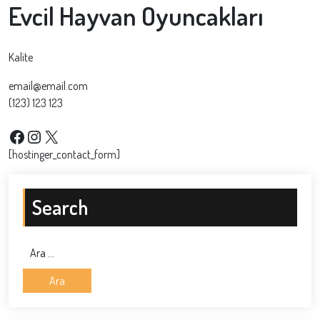
Evcil Hayvan Oyuncakları
Kalite
email@email.com
(123) 123 123
Facebook
Instagram
X
[hostinger_contact_form]
Search
Arama: